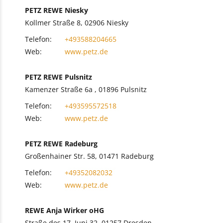
PETZ REWE Niesky
Kollmer Straße 8, 02906 Niesky
Telefon:
+493588204665
Web:
www.petz.de
PETZ REWE Pulsnitz
Kamenzer Straße 6a , 01896 Pulsnitz
Telefon:
+493595572518
Web:
www.petz.de
PETZ REWE Radeburg
Großenhainer Str. 58, 01471 Radeburg
Telefon:
+49352082032
Web:
www.petz.de
REWE Anja Wirker oHG
Straße des 17. Juni 32, 01257 Dresden