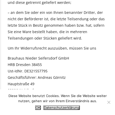
und diese getrennt geliefert werden;
– an dem Sie oder ein von Ihnen benannter Dritter, der
nicht der Beförderer ist, die letzte Teilsendung oder das
letzte Stück in Besitz genommen haben bzw. hat, sofern
Sie eine Ware bestellt haben, die in mehreren
Teilsendungen oder Stücken geliefert wird.
Um Ihr Widerrufsrecht auszuüben, müssen Sie uns
Brauhaus Nieder Seifersdorf GmbH
HRB Dresden 38455
Ust-IdNr. DE321557795
Geschäftsführer: Andreas Görnitz
Hauptstraße 49
02906 Waldhufen
Diese Website benutzt Cookies. Wenn Sie die Website weiter
Telefon: 035827-849920
nutzen, gehen wir von Ihrem Einverständnis aus.
E-Mail:
kontakt@niederseifersdorfer.de
OK
Datenschutzerklärung
mittels einer eindeutigen Erklärung (z. B. ein mit der Post